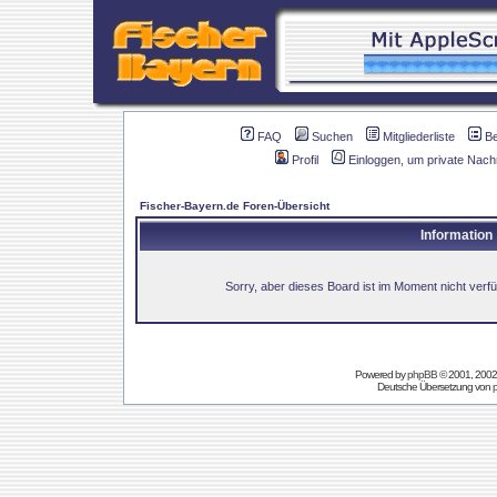
FAQ
Suchen
Mitgliederliste
B
Profil
Einloggen, um private Nach
Fischer-Bayern.de Foren-Übersicht
Information
Sorry, aber dieses Board ist im Moment nicht verfüg
Powered by
phpBB
© 2001, 2002
Deutsche Übersetzung von