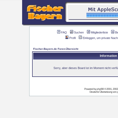
FAQ
Suchen
Mitgliederliste
B
Profil
Einloggen, um private Nach
Fischer-Bayern.de Foren-Übersicht
Information
Sorry, aber dieses Board ist im Moment nicht verfüg
Powered by
phpBB
© 2001, 2002
Deutsche Übersetzung von