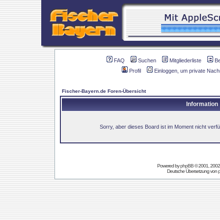
FAQ
Suchen
Mitgliederliste
B
Profil
Einloggen, um private Nach
Fischer-Bayern.de Foren-Übersicht
Information
Sorry, aber dieses Board ist im Moment nicht verfüg
Powered by
phpBB
© 2001, 2002
Deutsche Übersetzung von