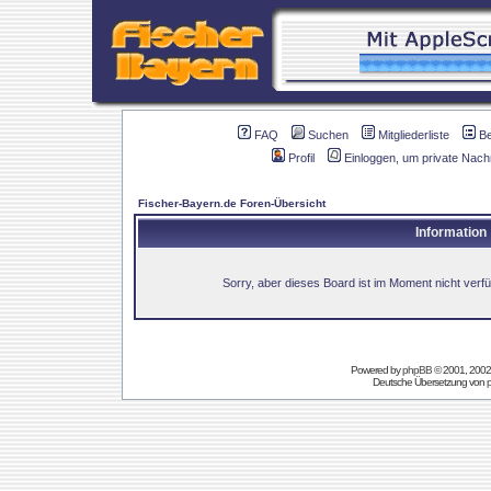
FAQ
Suchen
Mitgliederliste
B
Profil
Einloggen, um private Nach
Fischer-Bayern.de Foren-Übersicht
Information
Sorry, aber dieses Board ist im Moment nicht verfüg
Powered by
phpBB
© 2001, 2002
Deutsche Übersetzung von