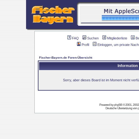
FAQ
Suchen
Mitgliederliste
B
Profil
Einloggen, um private Nach
Fischer-Bayern.de Foren-Übersicht
Information
Sorry, aber dieses Board ist im Moment nicht verfüg
Powered by
phpBB
© 2001, 2002
Deutsche Übersetzung von