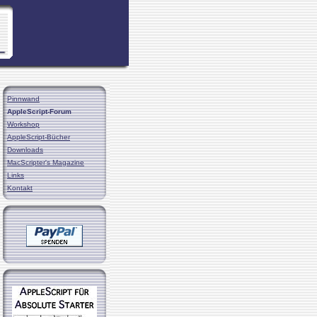
Pinnwand
AppleScript-Forum
Workshop
AppleScript-Bücher
Downloads
MacScripter's Magazine
Links
Kontakt