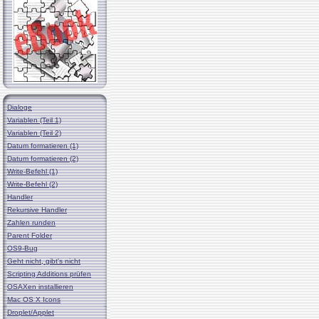
Dialoge
Variablen (Teil 1)
Variablen (Teil 2)
Datum formatieren (1)
Datum formatieren (2)
Write-Befehl (1)
Write-Befehl (2)
Handler
Rekursive Handler
Zahlen runden
Parent Folder
OS9-Bug
Geht nicht, gibt's nicht
Scripting Additions prüfen
OSAXen installieren
Mac OS X Icons
Droplet/Applet