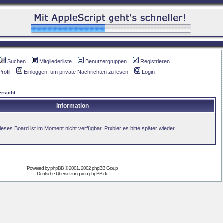
Suchen
Mitgliederliste
Benutzergruppen
Registrieren
Profil
Einloggen, um private Nachrichten zu lesen
Login
rsicht
Information
ieses Board ist im Moment nicht verfügbar. Probier es bitte später wieder.
Powered by
phpBB
© 2001, 2002 phpBB Group
Deutsche Übersetzung von
phpBB.de