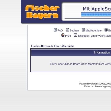
FAQ
Suchen
Mitgliederliste
B
Profil
Einloggen, um private Nach
Fischer-Bayern.de Foren-Übersicht
Information
Sorry, aber dieses Board ist im Moment nicht verfüg
Powered by
phpBB
© 2001, 2002
Deutsche Übersetzung von