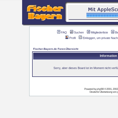
FAQ
Suchen
Mitgliederliste
B
Profil
Einloggen, um private Nach
Fischer-Bayern.de Foren-Übersicht
Information
Sorry, aber dieses Board ist im Moment nicht verfüg
Powered by
phpBB
© 2001, 2002
Deutsche Übersetzung von