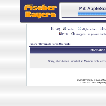
FAQ
Suchen
Mitgliederliste
B
Profil
Einloggen, um private Nach
Fischer-Bayern.de Foren-Übersicht
Information
Sorry, aber dieses Board ist im Moment nicht verfüg
Powered by
phpBB
© 2001, 2002
Deutsche Übersetzung von