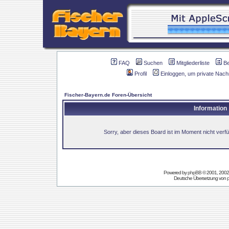
FAQ
Suchen
Mitgliederliste
B
Profil
Einloggen, um private Nach
Fischer-Bayern.de Foren-Übersicht
Information
Sorry, aber dieses Board ist im Moment nicht verfüg
Powered by
phpBB
© 2001, 2002
Deutsche Übersetzung von