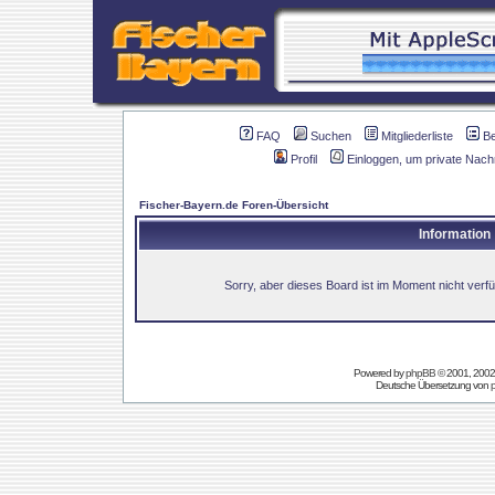
FAQ
Suchen
Mitgliederliste
B
Profil
Einloggen, um private Nach
Fischer-Bayern.de Foren-Übersicht
Information
Sorry, aber dieses Board ist im Moment nicht verfüg
Powered by
phpBB
© 2001, 2002
Deutsche Übersetzung von