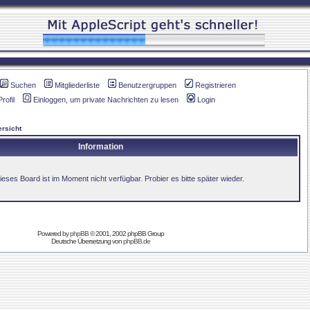
Suchen
Mitgliederliste
Benutzergruppen
Registrieren
Profil
Einloggen, um private Nachrichten zu lesen
Login
rsicht
Information
ieses Board ist im Moment nicht verfügbar. Probier es bitte später wieder.
Powered by
phpBB
© 2001, 2002 phpBB Group
Deutsche Übersetzung von
phpBB.de