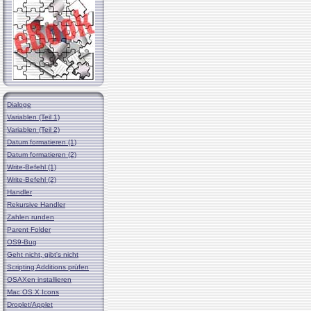
Dialoge
Variablen (Teil 1)
Variablen (Teil 2)
Datum formatieren (1)
Datum formatieren (2)
Write-Befehl (1)
Write-Befehl (2)
Handler
Rekursive Handler
Zahlen runden
Parent Folder
OS9-Bug
Geht nicht, gibt's nicht
Scripting Additions prüfen
OSAXen installieren
Mac OS X Icons
Droplet/Applet