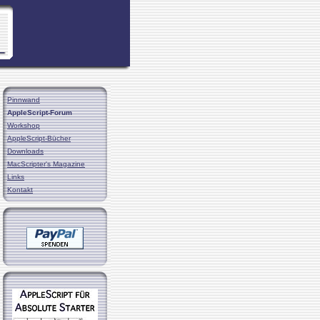
Pinnwand
AppleScript-Forum
Workshop
AppleScript-Bücher
Downloads
MacScripter's Magazine
Links
Kontakt