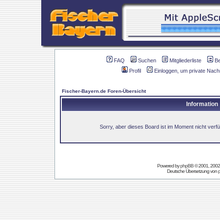
FAQ
Suchen
Mitgliederliste
B
Profil
Einloggen, um private Nach
Fischer-Bayern.de Foren-Übersicht
Information
Sorry, aber dieses Board ist im Moment nicht verfüg
Powered by
phpBB
© 2001, 2002
Deutsche Übersetzung von