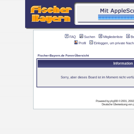
FAQ
Suchen
Mitgliederliste
B
Profil
Einloggen, um private Nach
Fischer-Bayern.de Foren-Übersicht
Information
Sorry, aber dieses Board ist im Moment nicht verfüg
Powered by
phpBB
© 2001, 2002
Deutsche Übersetzung von