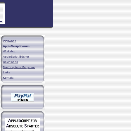
Pinnwand
AppleScript-Forum
Workshop
AppleScript-Bücher
Downloads
MacScripter's Magazine
Links
Kontakt