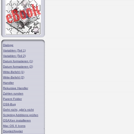
Dialoge
Variablen (Teil 1)
Variablen (Teil 2)
Datum formatieren (1)
Datum formatieren (2)
Write-Befehl (1)
Write-Befehl (2)
Handler
Rekursive Handler
Zahlen runden
Parent Folder
OS9-Bug
Geht nicht, gibt's nicht
Scripting Additions prüfen
OSAXen installieren
Mac OS X Icons
Droplet/Applet