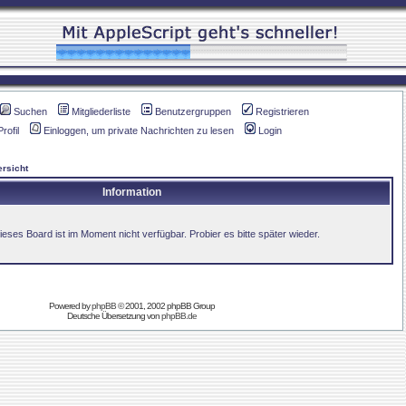
Suchen
Mitgliederliste
Benutzergruppen
Registrieren
Profil
Einloggen, um private Nachrichten zu lesen
Login
rsicht
Information
ieses Board ist im Moment nicht verfügbar. Probier es bitte später wieder.
Powered by
phpBB
© 2001, 2002 phpBB Group
Deutsche Übersetzung von
phpBB.de