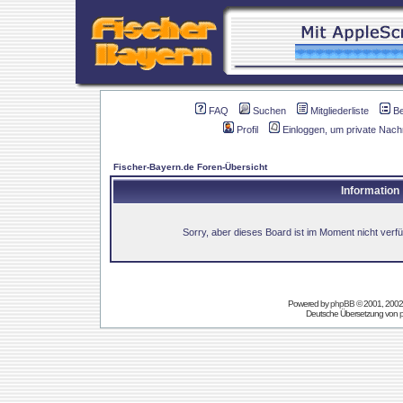
FAQ
Suchen
Mitgliederliste
B
Profil
Einloggen, um private Nach
Fischer-Bayern.de Foren-Übersicht
Information
Sorry, aber dieses Board ist im Moment nicht verfüg
Powered by
phpBB
© 2001, 2002
Deutsche Übersetzung von