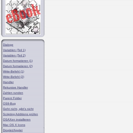
Dialoge
Variablen (Teil 1)
Variablen (Teil 2)
Datum formatieren (1)
Datum formatieren (2)
Write-Befehl (1)
Write-Befehl (2)
Handler
Rekursive Handler
Zahlen runden
Parent Folder
OS9-Bug
Geht nicht, gibt's nicht
Scripting Additions prüfen
OSAXen installieren
Mac OS X Icons
Droplet/Applet