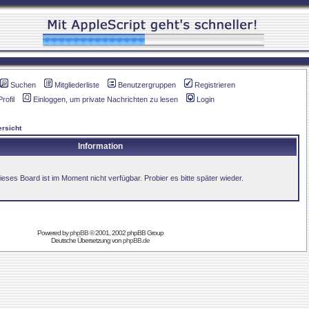
Suchen
Mitgliederliste
Benutzergruppen
Registrieren
Profil
Einloggen, um private Nachrichten zu lesen
Login
rsicht
Information
ieses Board ist im Moment nicht verfügbar. Probier es bitte später wieder.
Powered by
phpBB
© 2001, 2002 phpBB Group
Deutsche Übersetzung von
phpBB.de