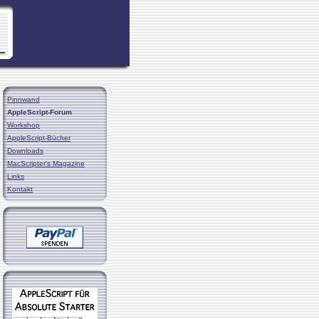
Pinnwand
AppleScript-Forum
Workshop
AppleScript-Bücher
Downloads
MacScripter's Magazine
Links
Kontakt