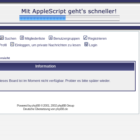
Suchen
Mitgliederliste
Benutzergruppen
Registrieren
Profil
Einloggen, um private Nachrichten zu lesen
Login
rsicht
Information
ieses Board ist im Moment nicht verfügbar. Probier es bitte später wieder.
Powered by
phpBB
© 2001, 2002 phpBB Group
Deutsche Übersetzung von
phpBB.de