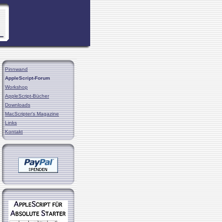
Pinnwand
AppleScript-Forum
Workshop
AppleScript-Bücher
Downloads
MacScripter's Magazine
Links
Kontakt