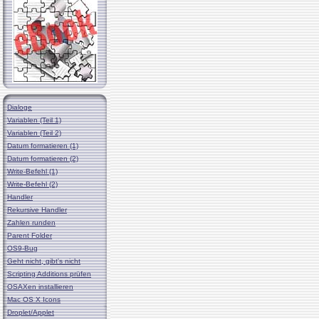
Dialoge
Variablen (Teil 1)
Variablen (Teil 2)
Datum formatieren (1)
Datum formatieren (2)
Write-Befehl (1)
Write-Befehl (2)
Handler
Rekursive Handler
Zahlen runden
Parent Folder
OS9-Bug
Geht nicht, gibt's nicht
Scripting Additions prüfen
OSAXen installieren
Mac OS X Icons
Droplet/Applet