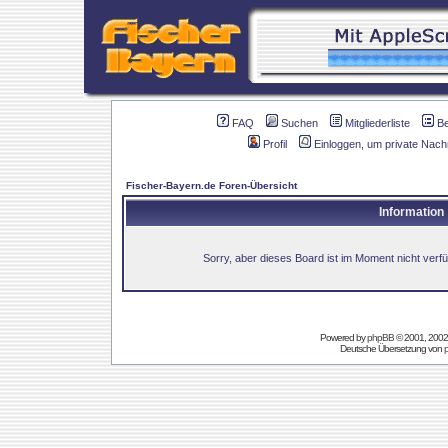
FAQ
Suchen
Mitgliederliste
B
Profil
Einloggen, um private Nach
Fischer-Bayern.de Foren-Übersicht
Information
Sorry, aber dieses Board ist im Moment nicht verfüg
Powered by
phpBB
© 2001, 2002
Deutsche Übersetzung von