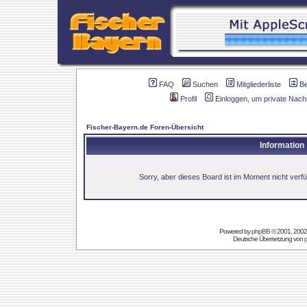
FAQ
Suchen
Mitgliederliste
B
Profil
Einloggen, um private Nach
Fischer-Bayern.de Foren-Übersicht
Information
Sorry, aber dieses Board ist im Moment nicht verfüg
Powered by
phpBB
© 2001, 2002
Deutsche Übersetzung von