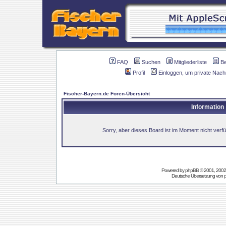
FAQ
Suchen
Mitgliederliste
B
Profil
Einloggen, um private Nach
Fischer-Bayern.de Foren-Übersicht
Information
Sorry, aber dieses Board ist im Moment nicht verfüg
Powered by
phpBB
© 2001, 2002
Deutsche Übersetzung von