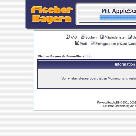
FAQ
Suchen
Mitgliederliste
B
Profil
Einloggen, um private Nach
Fischer-Bayern.de Foren-Übersicht
Information
Sorry, aber dieses Board ist im Moment nicht verfüg
Powered by
phpBB
© 2001, 2002
Deutsche Übersetzung von