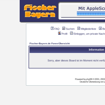
FAQ
Suchen
Mitgliederliste
B
Profil
Einloggen, um private Nach
Fischer-Bayern.de Foren-Übersicht
Information
Sorry, aber dieses Board ist im Moment nicht verfüg
Powered by
phpBB
© 2001, 2002
Deutsche Übersetzung von