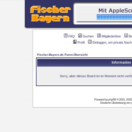
FAQ
Suchen
Mitgliederliste
B
Profil
Einloggen, um private Nach
Fischer-Bayern.de Foren-Übersicht
Information
Sorry, aber dieses Board ist im Moment nicht verfüg
Powered by
phpBB
© 2001, 2002
Deutsche Übersetzung von