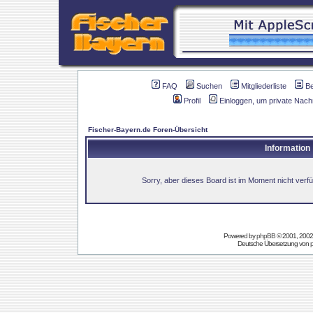
FAQ
Suchen
Mitgliederliste
B
Profil
Einloggen, um private Nach
Fischer-Bayern.de Foren-Übersicht
Information
Sorry, aber dieses Board ist im Moment nicht verfüg
Powered by
phpBB
© 2001, 2002
Deutsche Übersetzung von