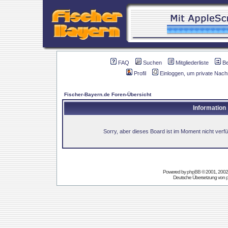
FAQ
Suchen
Mitgliederliste
B
Profil
Einloggen, um private Nach
Fischer-Bayern.de Foren-Übersicht
Information
Sorry, aber dieses Board ist im Moment nicht verfüg
Powered by
phpBB
© 2001, 2002
Deutsche Übersetzung von