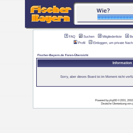
FAQ
Suchen
Mitgliederliste
B
Profil
Einloggen, um private Nach
Fischer-Bayern.de Foren-Übersicht
Information
Sorry, aber dieses Board ist im Moment nicht verfüg
Powered by
phpBB
© 2001, 2002
Deutsche Übersetzung von