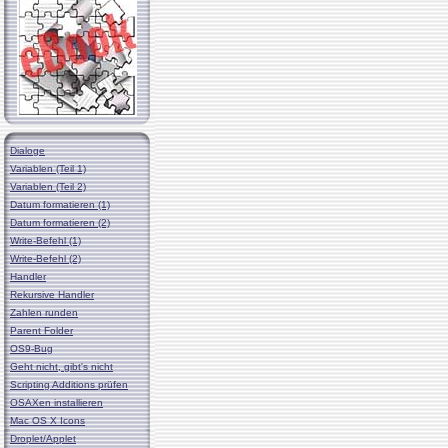
Dialoge
Variablen (Teil 1)
Variablen (Teil 2)
Datum formatieren (1)
Datum formatieren (2)
Write-Befehl (1)
Write-Befehl (2)
Handler
Rekursive Handler
Zahlen runden
Parent Folder
OS9-Bug
Geht nicht, gibt's nicht
Scripting Additions prüfen
OSAXen installieren
Mac OS X Icons
Droplet/Applet