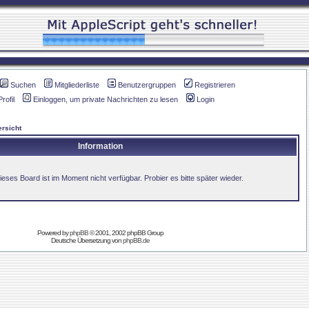
Suchen
Mitgliederliste
Benutzergruppen
Registrieren
Profil
Einloggen, um private Nachrichten zu lesen
Login
rsicht
Information
ieses Board ist im Moment nicht verfügbar. Probier es bitte später wieder.
Powered by
phpBB
© 2001, 2002 phpBB Group
Deutsche Übersetzung von
phpBB.de