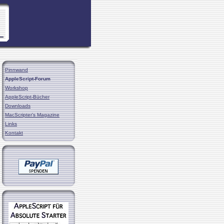
Pinnwand
AppleScript-Forum
Workshop
AppleScript-Bücher
Downloads
MacScripter's Magazine
Links
Kontakt