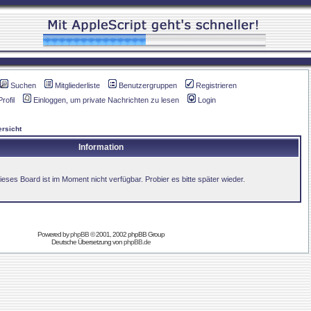
Suchen
Mitgliederliste
Benutzergruppen
Registrieren
Profil
Einloggen, um private Nachrichten zu lesen
Login
rsicht
Information
ieses Board ist im Moment nicht verfügbar. Probier es bitte später wieder.
Powered by
phpBB
© 2001, 2002 phpBB Group
Deutsche Übersetzung von
phpBB.de