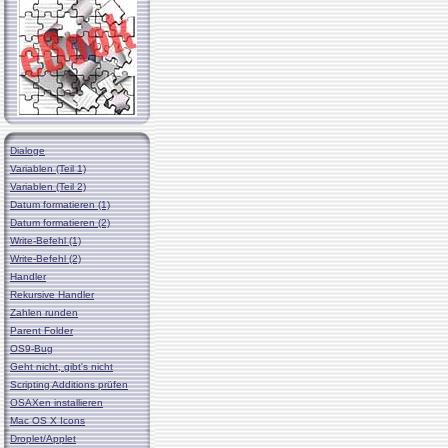
Dialoge
Variablen (Teil 1)
Variablen (Teil 2)
Datum formatieren (1)
Datum formatieren (2)
Write-Befehl (1)
Write-Befehl (2)
Handler
Rekursive Handler
Zahlen runden
Parent Folder
OS9-Bug
Geht nicht, gibt's nicht
Scripting Additions prüfen
OSAXen installieren
Mac OS X Icons
Droplet/Applet