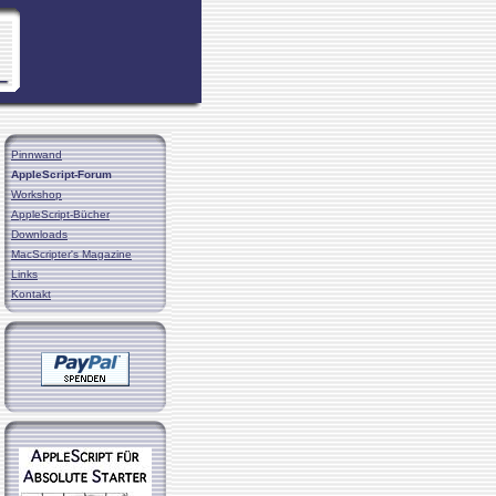
Pinnwand
AppleScript-Forum
Workshop
AppleScript-Bücher
Downloads
MacScripter's Magazine
Links
Kontakt