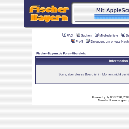
FAQ
Suchen
Mitgliederliste
B
Profil
Einloggen, um private Nach
Fischer-Bayern.de Foren-Übersicht
Information
Sorry, aber dieses Board ist im Moment nicht verfüg
Powered by
phpBB
© 2001, 2002
Deutsche Übersetzung von