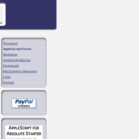
Pinnwand
AppleScript-Forum
Workshop
AppleScript-Bücher
Downloads
MacScripter's Magazine
Links
Kontakt