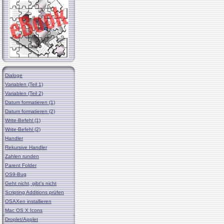
Dialoge
Variablen (Teil 1)
Variablen (Teil 2)
Datum formatieren (1)
Datum formatieren (2)
Write-Befehl (1)
Write-Befehl (2)
Handler
Rekursive Handler
Zahlen runden
Parent Folder
OS9-Bug
Geht nicht, gibt's nicht
Scripting Additions prüfen
OSAXen installieren
Mac OS X Icons
Droplet/Applet