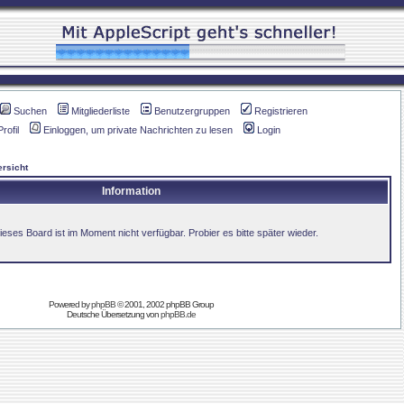
Suchen
Mitgliederliste
Benutzergruppen
Registrieren
Profil
Einloggen, um private Nachrichten zu lesen
Login
rsicht
Information
ieses Board ist im Moment nicht verfügbar. Probier es bitte später wieder.
Powered by
phpBB
© 2001, 2002 phpBB Group
Deutsche Übersetzung von
phpBB.de