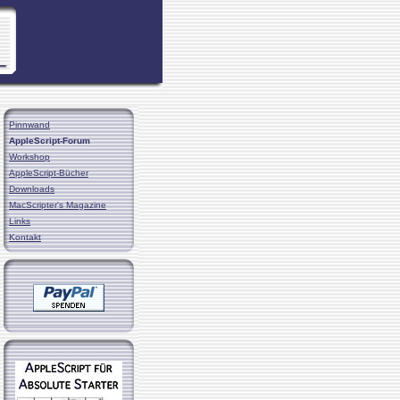
Pinnwand
AppleScript-Forum
Workshop
AppleScript-Bücher
Downloads
MacScripter's Magazine
Links
Kontakt