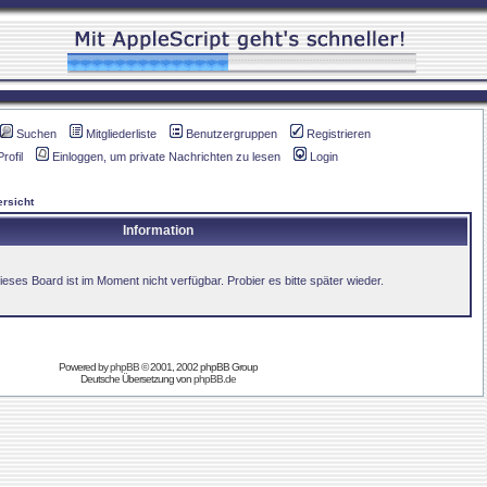
Suchen
Mitgliederliste
Benutzergruppen
Registrieren
Profil
Einloggen, um private Nachrichten zu lesen
Login
rsicht
Information
ieses Board ist im Moment nicht verfügbar. Probier es bitte später wieder.
Powered by
phpBB
© 2001, 2002 phpBB Group
Deutsche Übersetzung von
phpBB.de