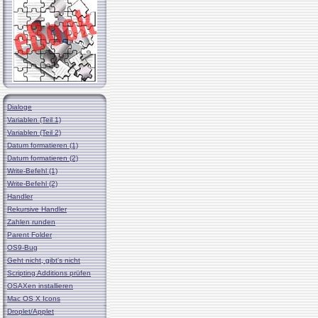
Dialoge
Variablen (Teil 1)
Variablen (Teil 2)
Datum formatieren (1)
Datum formatieren (2)
Write-Befehl (1)
Write-Befehl (2)
Handler
Rekursive Handler
Zahlen runden
Parent Folder
OS9-Bug
Geht nicht, gibt's nicht
Scripting Additions prüfen
OSAXen installieren
Mac OS X Icons
Droplet/Applet