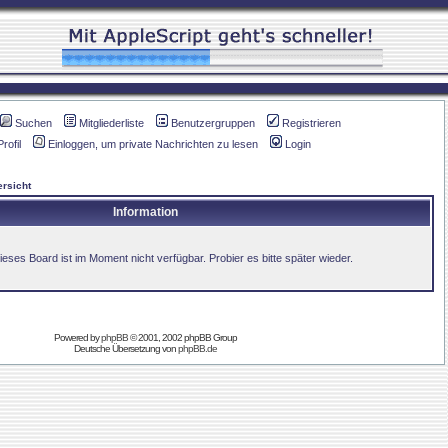
Suchen
Mitgliederliste
Benutzergruppen
Registrieren
Profil
Einloggen, um private Nachrichten zu lesen
Login
rsicht
Information
ieses Board ist im Moment nicht verfügbar. Probier es bitte später wieder.
Powered by
phpBB
© 2001, 2002 phpBB Group
Deutsche Übersetzung von
phpBB.de