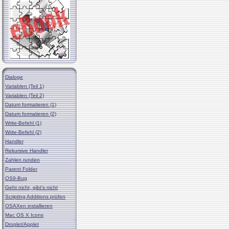
Dialoge
Variablen (Teil 1)
Variablen (Teil 2)
Datum formatieren (1)
Datum formatieren (2)
Write-Befehl (1)
Write-Befehl (2)
Handler
Rekursive Handler
Zahlen runden
Parent Folder
OS9-Bug
Geht nicht, gibt's nicht
Scripting Additions prüfen
OSAXen installieren
Mac OS X Icons
Droplet/Applet