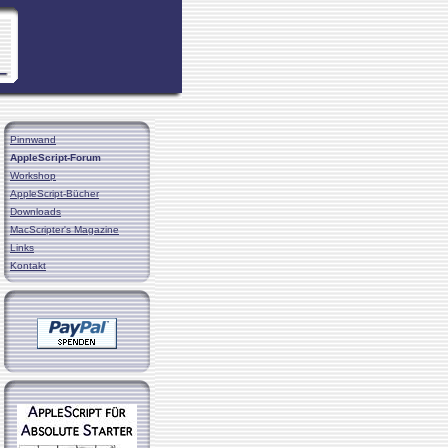
Pinnwand
AppleScript-Forum
Workshop
AppleScript-Bücher
Downloads
MacScripter's Magazine
Links
Kontakt