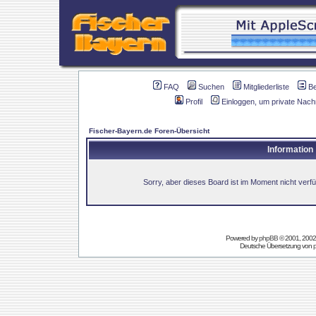
FAQ
Suchen
Mitgliederliste
B
Profil
Einloggen, um private Nach
Fischer-Bayern.de Foren-Übersicht
Information
Sorry, aber dieses Board ist im Moment nicht verfüg
Powered by
phpBB
© 2001, 2002
Deutsche Übersetzung von