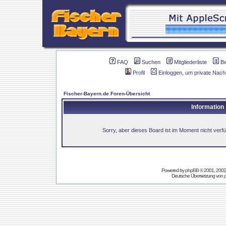
FAQ
Suchen
Mitgliederliste
B
Profil
Einloggen, um private Nach
Fischer-Bayern.de Foren-Übersicht
Information
Sorry, aber dieses Board ist im Moment nicht verfüg
Powered by
phpBB
© 2001, 2002
Deutsche Übersetzung von