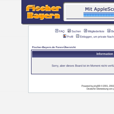
FAQ
Suchen
Mitgliederliste
B
Profil
Einloggen, um private Nach
Fischer-Bayern.de Foren-Übersicht
Information
Sorry, aber dieses Board ist im Moment nicht verfüg
Powered by
phpBB
© 2001, 2002
Deutsche Übersetzung von