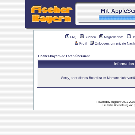
FAQ
Suchen
Mitgliederliste
B
Profil
Einloggen, um private Nach
Fischer-Bayern.de Foren-Übersicht
Information
Sorry, aber dieses Board ist im Moment nicht verfüg
Powered by
phpBB
© 2001, 2002
Deutsche Übersetzung von