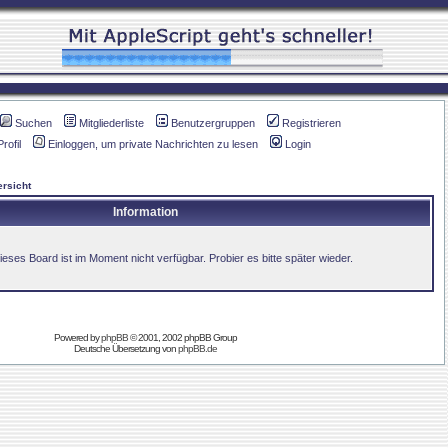
Suchen
Mitgliederliste
Benutzergruppen
Registrieren
Profil
Einloggen, um private Nachrichten zu lesen
Login
rsicht
Information
ieses Board ist im Moment nicht verfügbar. Probier es bitte später wieder.
Powered by
phpBB
© 2001, 2002 phpBB Group
Deutsche Übersetzung von
phpBB.de