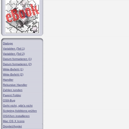
Dialoge
Variablen (Teil 1)
Variablen (Teil 2)
Datum formatieren (1)
Datum formatieren (2)
Write-Befehl (1)
Write-Befehl (2)
Handler
Rekursive Handler
Zahlen runden
Parent Folder
OS9-Bug
Geht nicht, gibt's nicht
Scripting Additions prüfen
OSAXen installieren
Mac OS X Icons
Droplet/Applet