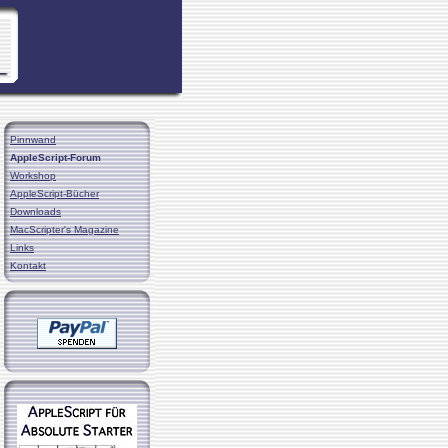
Pinnwand
AppleScript-Forum
Workshop
AppleScript-Bücher
Downloads
MacScripter's Magazine
Links
Kontakt