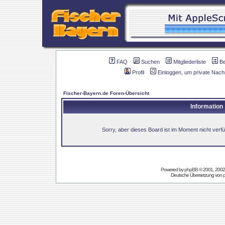
FAQ
Suchen
Mitgliederliste
B
Profil
Einloggen, um private Nach
Fischer-Bayern.de Foren-Übersicht
Information
Sorry, aber dieses Board ist im Moment nicht verfüg
Powered by
phpBB
© 2001, 2002
Deutsche Übersetzung von