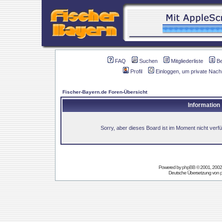
FAQ
Suchen
Mitgliederliste
B
Profil
Einloggen, um private Nach
Fischer-Bayern.de Foren-Übersicht
Information
Sorry, aber dieses Board ist im Moment nicht verfüg
Powered by
phpBB
© 2001, 2002
Deutsche Übersetzung von