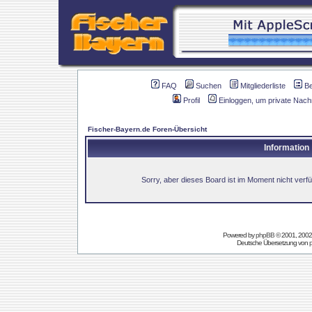
FAQ
Suchen
Mitgliederliste
B
Profil
Einloggen, um private Nach
Fischer-Bayern.de Foren-Übersicht
Information
Sorry, aber dieses Board ist im Moment nicht verfüg
Powered by
phpBB
© 2001, 2002
Deutsche Übersetzung von