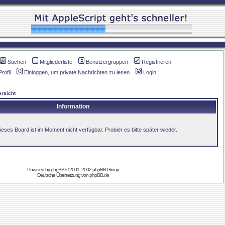
Suchen
Mitgliederliste
Benutzergruppen
Registrieren
Profil
Einloggen, um private Nachrichten zu lesen
Login
rsicht
Information
ieses Board ist im Moment nicht verfügbar. Probier es bitte später wieder.
Powered by
phpBB
© 2001, 2002 phpBB Group
Deutsche Übersetzung von
phpBB.de