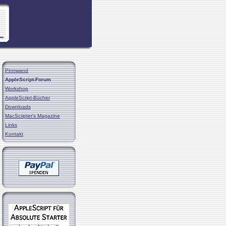
Pinnwand
AppleScript-Forum
Workshop
AppleScript-Bücher
Downloads
MacScripter's Magazine
Links
Kontakt