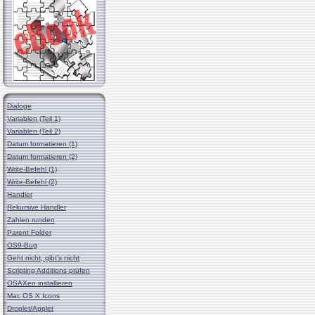
Dialoge
Variablen (Teil 1)
Variablen (Teil 2)
Datum formatieren (1)
Datum formatieren (2)
Write-Befehl (1)
Write-Befehl (2)
Handler
Rekursive Handler
Zahlen runden
Parent Folder
OS9-Bug
Geht nicht, gibt's nicht
Scripting Additions prüfen
OSAXen installieren
Mac OS X Icons
Droplet/Applet