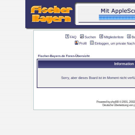
FAQ
Suchen
Mitgliederliste
B
Profil
Einloggen, um private Nach
Fischer-Bayern.de Foren-Übersicht
Information
Sorry, aber dieses Board ist im Moment nicht verfüg
Powered by
phpBB
© 2001, 2002
Deutsche Übersetzung von