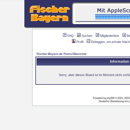
FAQ
Suchen
Mitgliederliste
B
Profil
Einloggen, um private Nach
Fischer-Bayern.de Foren-Übersicht
Information
Sorry, aber dieses Board ist im Moment nicht verfüg
Powered by
phpBB
© 2001, 2002
Deutsche Übersetzung von