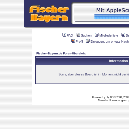
FAQ
Suchen
Mitgliederliste
B
Profil
Einloggen, um private Nach
Fischer-Bayern.de Foren-Übersicht
Information
Sorry, aber dieses Board ist im Moment nicht verfüg
Powered by
phpBB
© 2001, 2002
Deutsche Übersetzung von