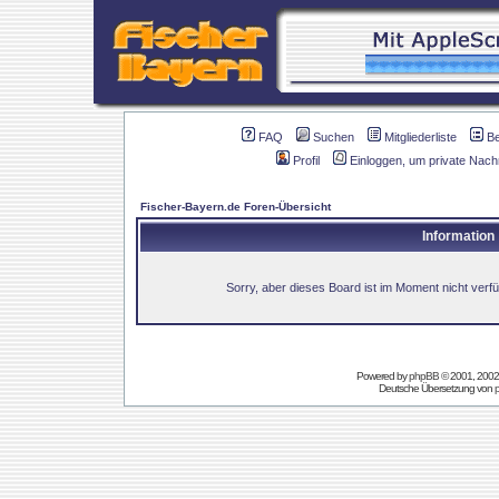
FAQ
Suchen
Mitgliederliste
B
Profil
Einloggen, um private Nach
Fischer-Bayern.de Foren-Übersicht
Information
Sorry, aber dieses Board ist im Moment nicht verfüg
Powered by
phpBB
© 2001, 2002
Deutsche Übersetzung von