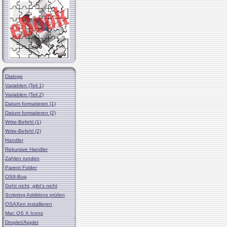
Dialoge
Variablen (Teil 1)
Variablen (Teil 2)
Datum formatieren (1)
Datum formatieren (2)
Write-Befehl (1)
Write-Befehl (2)
Handler
Rekursive Handler
Zahlen runden
Parent Folder
OS9-Bug
Geht nicht, gibt's nicht
Scripting Additions prüfen
OSAXen installieren
Mac OS X Icons
Droplet/Applet