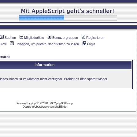
Suchen
Mitgliederliste
Benutzergruppen
Registrieren
Profil
Einloggen, um private Nachrichten zu lesen
Login
rsicht
Information
ieses Board ist im Moment nicht verfügbar. Probier es bitte später wieder.
Powered by
phpBB
© 2001, 2002 phpBB Group
Deutsche Übersetzung von
phpBB.de