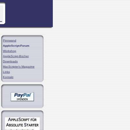
Pinnwand
AppleScript-Forum
Workshop
AppleScript-Bücher
Downloads
MacScripter's Magazine
Links
Kontakt