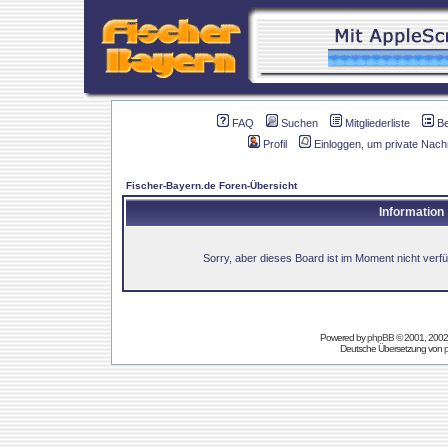
FAQ
Suchen
Mitgliederliste
B
Profil
Einloggen, um private Nach
Fischer-Bayern.de Foren-Übersicht
Information
Sorry, aber dieses Board ist im Moment nicht verfüg
Powered by
phpBB
© 2001, 2002
Deutsche Übersetzung von