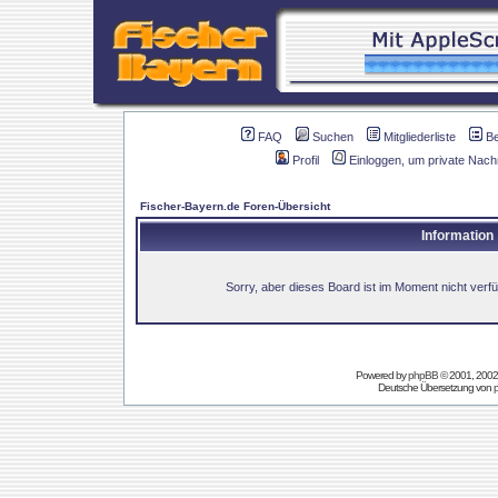
FAQ
Suchen
Mitgliederliste
B
Profil
Einloggen, um private Nach
Fischer-Bayern.de Foren-Übersicht
Information
Sorry, aber dieses Board ist im Moment nicht verfüg
Powered by
phpBB
© 2001, 2002
Deutsche Übersetzung von