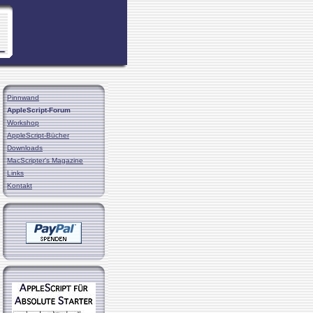
Pinnwand
AppleScript-Forum
Workshop
AppleScript-Bücher
Downloads
MacScripter's Magazine
Links
Kontakt