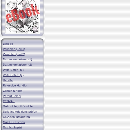
Dialoge
Variablen (Teil 1)
Variablen (Teil 2)
Datum formatieren (1)
Datum formatieren (2)
Write-Befehl (1)
Write-Befehl (2)
Handler
Rekursive Handler
Zahlen runden
Parent Folder
OS9-Bug
Geht nicht, gibt's nicht
Scripting Additions prüfen
OSAXen installieren
Mac OS X Icons
Droplet/Applet