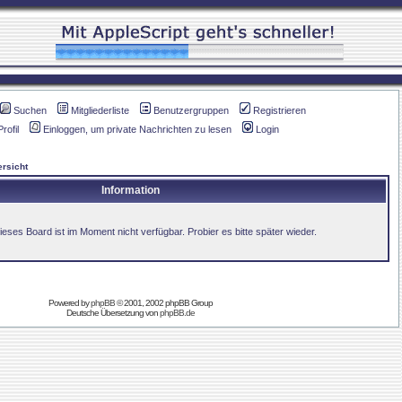
Suchen
Mitgliederliste
Benutzergruppen
Registrieren
Profil
Einloggen, um private Nachrichten zu lesen
Login
rsicht
Information
ieses Board ist im Moment nicht verfügbar. Probier es bitte später wieder.
Powered by
phpBB
© 2001, 2002 phpBB Group
Deutsche Übersetzung von
phpBB.de